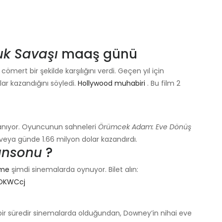
uk Savaşı
maaş günü
ert bir şekilde karşılığını verdi. Geçen yıl için
ar kazandığını söyledi.
Hollywood muhabiri
. Bu film 2
azanıyor. Oyuncunun sahneleri
Örümcek Adam: Eve Dönüş
veya günde 1.66 milyon dolar kazandırdı.
unsonu
?
ame
şimdi sinemalarda oynuyor. Bilet alın:
POKWCcj
bir süredir sinemalarda olduğundan, Downey’in nihai eve