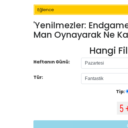
Eğlence
'Yenilmezler: Endgame'
Man Oynayarak Ne Ka
Hangi Fi
Haftanın Günü:
Tür:
Tip: