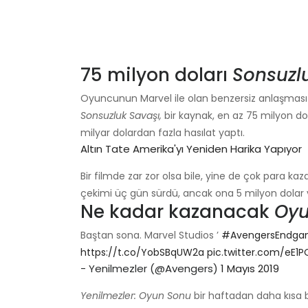
75 milyon doları
Sonsuzl
Oyuncunun Marvel ile olan benzersiz anlaşması cöm
Sonsuzluk Savaşı,
bir kaynak, en az 75 milyon dol
milyar dolardan fazla hasılat yaptı.
Altın Tate Amerika'yı Yeniden Harika Yapıyor
Bir filmde zar zor olsa bile, yine de çok para k
çekimi üç gün sürdü, ancak ona 5 milyon dolar 
Ne kadar kazanacak
Oy
Baştan sona. Marvel Studios ’
#AvengersEndg
https://t.co/YobSBqUW2a
pic.twitter.com/eE1
- Yenilmezler (@Avengers)
1 Mayıs 2019
Yenilmezler: Oyun Sonu
bir haftadan daha kısa 