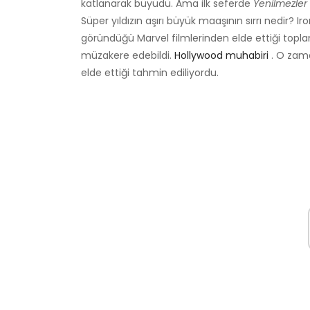
katlanarak büyüdü. Ama ilk seferde
Yenilmezler
Süper yıldızın aşırı büyük maaşının sırrı nedir? 
göründüğü Marvel filmlerinden elde ettiği topla
müzakere edebildi.
Hollywood muhabiri
. O zama
elde ettiği tahmin ediliyordu.