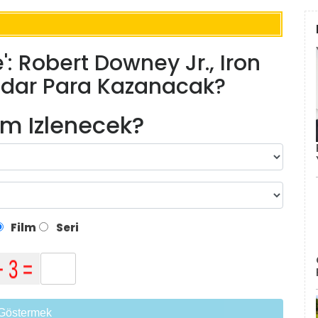
: Robert Downey Jr., Iron
dar Para Kazanacak?
lm Izlenecek?
Film
Seri
Göstermek