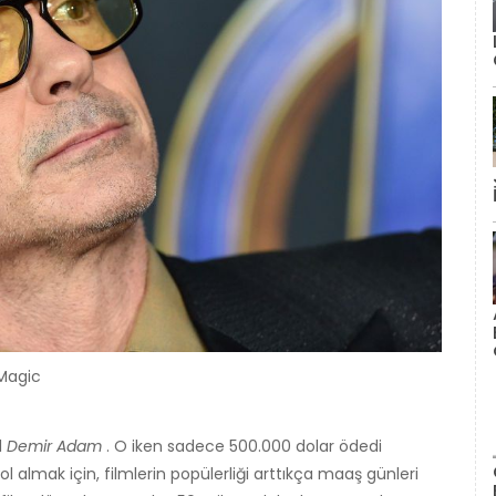
mMagic
l
Demir Adam
. O iken sadece 500.000 dolar ödedi
almak için, filmlerin popülerliği arttıkça maaş günleri