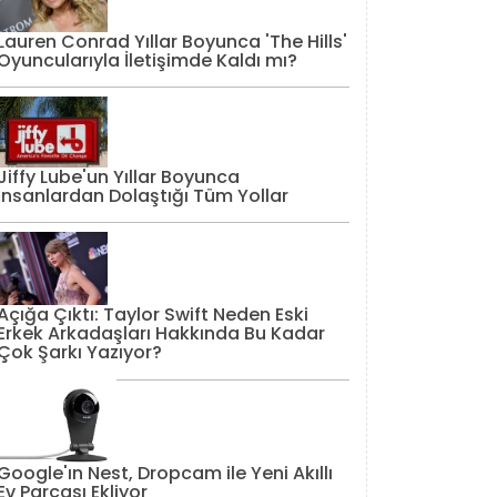
Lauren Conrad Yıllar Boyunca 'The Hills'
Oyuncularıyla İletişimde Kaldı mı?
Jiffy Lube'un Yıllar Boyunca
İnsanlardan Dolaştığı Tüm Yollar
Açığa Çıktı: Taylor Swift Neden Eski
Erkek Arkadaşları Hakkında Bu Kadar
Çok Şarkı Yazıyor?
Google'ın Nest, Dropcam ile Yeni Akıllı
Ev Parçası Ekliyor