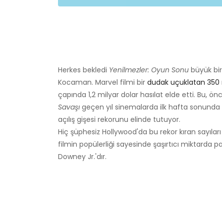
Herkes bekledi
Yenilmezler: Oyun Sonu
büyük bi
Kocaman. Marvel filmi bir
dudak uçuklatan 350 
çapında 1,2 milyar dolar hasılat elde etti. Bu, 
Savaşı
geçen yıl sinemalarda ilk hafta sonunda 
açılış gişesi rekorunu elinde tutuyor.
Hiç şüphesiz Hollywood'da bu rekor kıran sayıla
filmin popülerliği sayesinde şaşırtıcı miktard
Downey Jr.'dır.