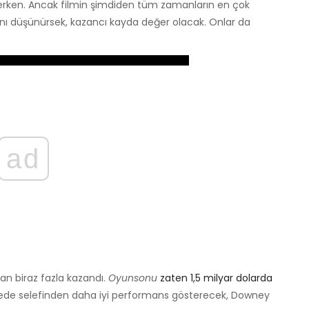
erken. Ancak filmin şimdiden tüm zamanların en çok
ığını düşünürsek, kazancı kayda değer olacak. Onlar da
ad
n biraz fazla kazandı.
Oyunsonu
zaten 1,5 milyar dolarda
ede selefinden daha iyi performans gösterecek, Downey