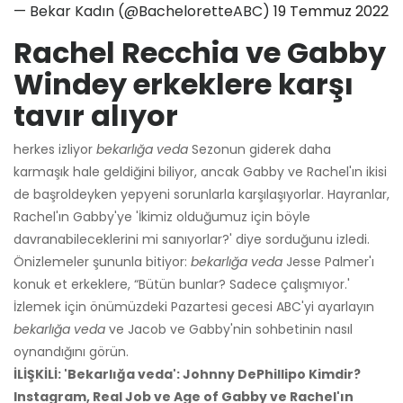
— Bekar Kadın (@BacheloretteABC)
19 Temmuz 2022
Rachel Recchia ve Gabby
Windey erkeklere karşı
tavır alıyor
herkes izliyor
bekarlığa veda
Sezonun giderek daha
karmaşık hale geldiğini biliyor, ancak Gabby ve Rachel'ın ikisi
de başroldeyken yepyeni sorunlarla karşılaşıyorlar. Hayranlar,
Rachel'ın Gabby'ye 'İkimiz olduğumuz için böyle
davranabileceklerini mi sanıyorlar?' diye sorduğunu izledi.
Önizlemeler şununla bitiyor:
bekarlığa veda
Jesse Palmer'ı
konuk et erkeklere, “Bütün bunlar? Sadece çalışmıyor.'
İzlemek için önümüzdeki Pazartesi gecesi ABC'yi ayarlayın
bekarlığa veda
ve Jacob ve Gabby'nin sohbetinin nasıl
oynandığını görün.
İLİŞKİLİ: 'Bekarlığa veda': Johnny DePhillipo Kimdir?
Instagram, Real Job ve Age of Gabby ve Rachel'ın