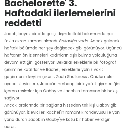
Bachelorette' 3.
Haftadaki ilerlemelerini
reddetti
Jacob, beyaz bir atla gelişi dışında ilk iki bölümünde çok
fazla ekran zamanı almadı.
Bekarlığa veda.
Ancak gelecek
haftaki bölümde her şey değişecek gibi görünüyor. Üçüncü
haftanın ön izlemeleri, kadınların aşkı bulma yolculuğuna
devam ettiğini gösteriyor. Bekarlar erkeklerle bir fotoğraf
çekimine katılırlar ve Rachel, erkeklerle yalnız vakit
geçirmenin keyfini çıkarır. Zach Shallcross . Önizlemeler
ayrıca izleyicilere, Jacob'ın herhangi bir kıyafet giymediğini
içeren resimler için Gabby ve Jacob'ın temasına bir bakış
sağlıyor.
Ancak, aralarında bir bağlantı hisseden tek kişi Gabby gibi
görünüyor. İzleyiciler, Rachel'ın romantik randevusu ile yan
yana duran Jacob'ın Gabby'ye kötü bir haber verdiğini
görür.