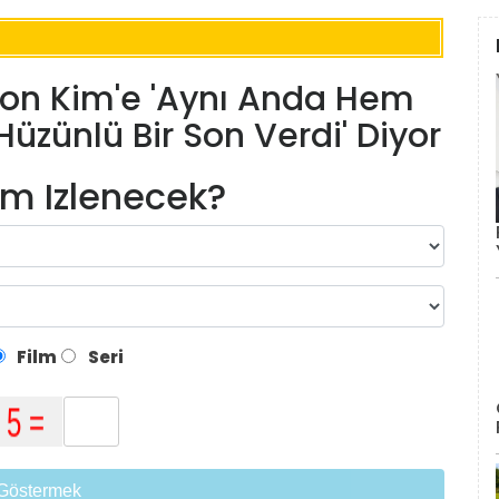
Sezon Kim'e 'Aynı Anda Hem
üzünlü Bir Son Verdi' Diyor
lm Izlenecek?
Film
Seri
Göstermek