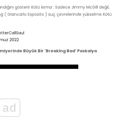
ndığını gösterir
Kötü kırma
. Sadece Jimmy McGill değil,
g ( Giancarlo Esposito ) suç çevrelerinde yükselme
Kötü
tterCallSaul
muz 2022
 Prömiyerinde Büyük Bir 'Breaking Bad' Paskalya
ad