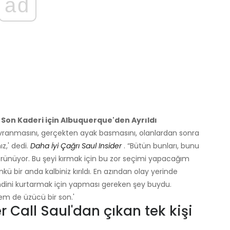
ad
ın Son Kaderi için Albuquerque'den Ayrıldı
davranmasını, gerçekten ayak basmasını, olanlardan sonra
z,' dedi.
Daha İyi Çağrı Saul Insider
. “Bütün bunları, bunu
rünüyor. Bu şeyi kırmak için bu zor seçimi yapacağım
ü bir anda kalbiniz kırıldı. En azından olay yerinde
kendini kurtarmak için yapması gereken şey buydu.
m de üzücü bir son.'
r Call Saul'dan çıkan tek kişi