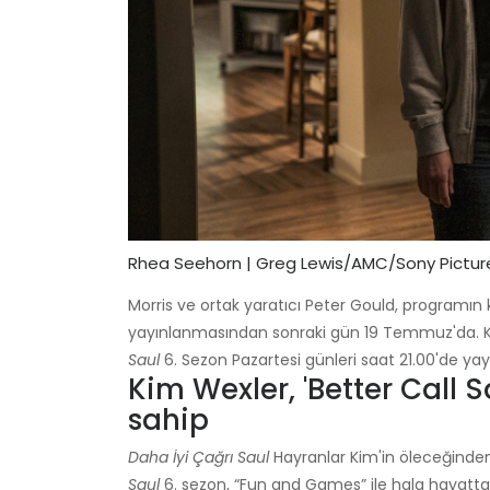
Rhea Seehorn | Greg Lewis/AMC/Sony Pictur
Morris ve ortak yaratıcı Peter Gould, programın 
yayınlanmasından sonraki gün 19 Temmuz'da. Kim
Saul
6. Sezon Pazartesi günleri saat 21.00'de yay
Kim Wexler, 'Better Call S
sahip
Daha İyi Çağrı Saul
Hayranlar Kim'in öleceğinde
Saul
6. sezon, “Fun and Games” ile hala hayatta 