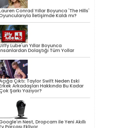
Lauren Conrad Yıllar Boyunca 'The Hills'
Oyuncularıyla İletişimde Kaldı mı?
Jiffy Lube'un Yıllar Boyunca
İnsanlardan Dolaştığı Tüm Yollar
Açığa Çıktı: Taylor Swift Neden Eski
Erkek Arkadaşları Hakkında Bu Kadar
Çok Şarkı Yazıyor?
Google'ın Nest, Dropcam ile Yeni Akıllı
Ev Parçası Ekliyor