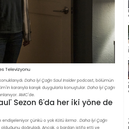
es Televizyonu
konuklarıydı.
Daha İyi Çağrı Saul Insider
podcast, bölümün
'in kararıyla karışık duygularla konuştular.
Daha İyi Çağrı
ınlanıyor. AMC'de.
aul' Sezon 6'da her iki yöne de
n endişeleniyor çünkü o yok
Kötü kırma
.
Daha İyi Çağrı
olduğunu doğruladı. Ancak, o bardan istifa etti ve