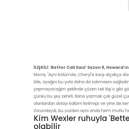
İLİŞKİLİ: 'Better Call Saul' Sezon 6, Howard'
Morris, 'Aynı bölümde, Cheryl'e karşı alçakça 
bile, ayağını bu yola daha da sokmasını sağladını
yapmayacağım şeklinde çözen tek kişi o gibi gö
çünkü bu şey zehirli. Bana yazmak çok güzel çünk
olanlardan dolayı kalbim kırılmıştı ve yine de 
Zorundaydı, bu yüzden aynı anda hem mutlu he
Kim Wexler ruhuyla 'Bette
olabilir