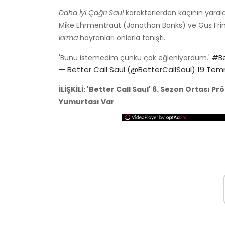
Daha İyi Çağrı Saul
karakterlerden kaçının yarala
Mike Ehrmentraut (Jonathan Banks) ve Gus Frin
kırma
hayranları onlarla tanıştı.
'Bunu istemedim çünkü çok eğleniyordum.'
#Be
— Better Call Saul (@BetterCallSaul)
19 Tem
İLİŞKİLİ: 'Better Call Saul' 6. Sezon Ortası
Yumurtası Var