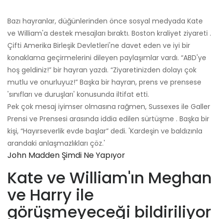
Bazı hayranlar, düğünlerinden önce sosyal medyada Kate
ve William'a destek mesajları bıraktı. Boston kraliyet ziyareti .
Çifti Amerika Birleşik Devletleri'ne davet eden ve iyi bir
konaklama geçirmelerini dileyen paylaşımlar vardı. “ABD'ye
hoş geldiniz!” bir hayran yazdı. “Ziyaretinizden dolayı çok
mutlu ve onurluyuz!” Başka bir hayran, prens ve prensese
'sınıfları ve duruşları' konusunda iltifat etti.
Pek çok mesaj iyimser olmasına rağmen, Sussexes ile Galler
Prensi ve Prensesi arasında iddia edilen sürtüşme . Başka bir
kişi, “Hayırseverlik evde başlar” dedi. 'Kardeşin ve baldızınla
arandaki anlaşmazlıkları çöz.'
John Madden Şimdi Ne Yapıyor
Kate ve William'ın Meghan
ve Harry ile
görüşmeyeceği bildiriliyor