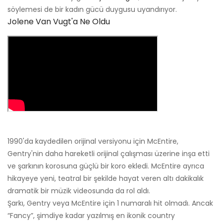
söylemesi de bir kadın gücü duygusu uyandırıyor.
Jolene Van Vugt'a Ne Oldu
1990'da kaydedilen orijinal versiyonu için McEntire,
Gentry'nin daha hareketli orijinal çalışması üzerine inşa etti
ve şarkının korosuna güçlü bir koro ekledi. McEntire ayrıca
hikayeye yeni, teatral bir şekilde hayat veren altı dakikalık
dramatik bir müzik videosunda da rol aldı.
Şarkı, Gentry veya McEntire için 1 numaralı hit olmadı. Ancak
“Fancy”, şimdiye kadar yazılmış en ikonik country