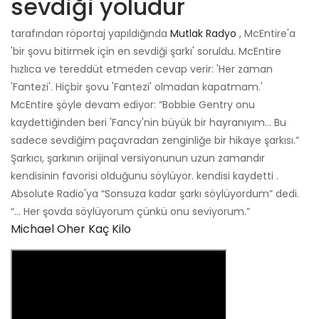
sevdiği yoludur
tarafından röportaj yapıldığında
Mutlak Radyo
, McEntire'a
'bir şovu bitirmek için en sevdiği şarkı' soruldu. McEntire
hızlıca ve tereddüt etmeden cevap verir: 'Her zaman
'Fantezi'. Hiçbir şovu 'Fantezi' olmadan kapatmam.'
McEntire şöyle devam ediyor: “Bobbie Gentry onu
kaydettiğinden beri 'Fancy'nin büyük bir hayranıyım… Bu
sadece sevdiğim paçavradan zenginliğe bir hikaye şarkısı.”
Şarkıcı, şarkının orijinal versiyonunun uzun zamandır
kendisinin favorisi olduğunu söylüyor. kendisi kaydetti .
Absolute Radio'ya “Sonsuza kadar şarkı söylüyordum” dedi.
“… Her şovda söylüyorum çünkü onu seviyorum.”
Michael Oher Kaç Kilo