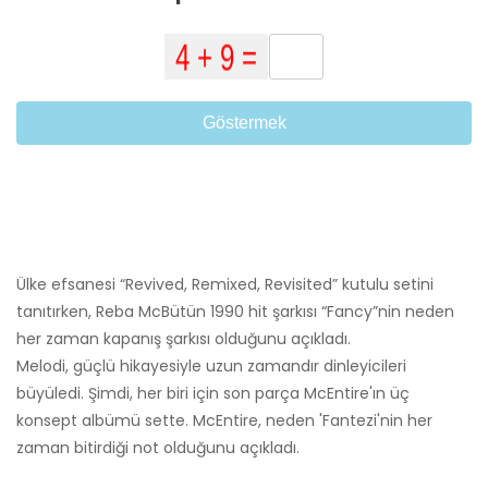
Göstermek
Ülke efsanesi “Revived, Remixed, Revisited” kutulu setini
tanıtırken, Reba McBütün 1990 hit şarkısı “Fancy”nin neden
her zaman kapanış şarkısı olduğunu açıkladı.
Melodi, güçlü hikayesiyle uzun zamandır dinleyicileri
büyüledi. Şimdi, her biri için son parça McEntire'ın üç
konsept albümü sette. McEntire, neden 'Fantezi'nin her
zaman bitirdiği not olduğunu açıkladı.