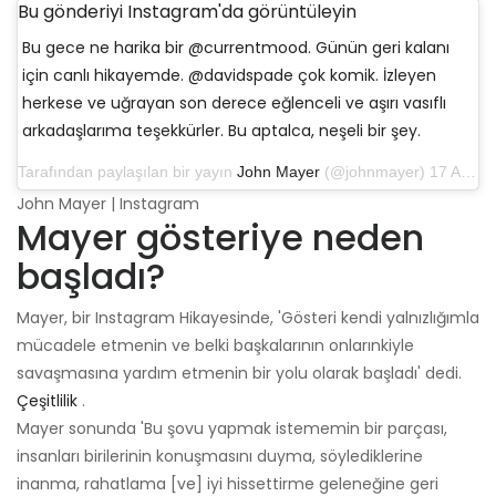
Bu gönderiyi Instagram'da görüntüleyin
Bu gece ne harika bir @currentmood. Günün geri kalanı
için canlı hikayemde. @davidspade çok komik. İzleyen
herkese ve uğrayan son derece eğlenceli ve aşırı vasıflı
arkadaşlarıma teşekkürler. Bu aptalca, neşeli bir şey.
Tarafından paylaşılan bir yayın
John Mayer
(@johnmayer) 17 Ara 2018, 12:27 PST tarihinde
John Mayer | Instagram
Mayer gösteriye neden
başladı?
Mayer, bir Instagram Hikayesinde, 'Gösteri kendi yalnızlığımla
mücadele etmenin ve belki başkalarının onlarınkiyle
savaşmasına yardım etmenin bir yolu olarak başladı' dedi.
Çeşitlilik
.
Mayer sonunda 'Bu şovu yapmak istememin bir parçası,
insanları birilerinin konuşmasını duyma, söylediklerine
inanma, rahatlama [ve] iyi hissettirme geleneğine geri