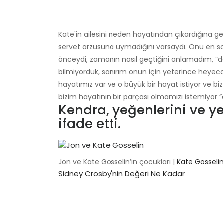
Kate'in ailesini neden hayatından çıkardığına gel
servet arzusuna uymadığını varsaydı. Onu en son
önceydi, zamanın nasıl geçtiğini anlamadım, ”de
bilmiyorduk, sanırım onun için yeterince heyecanl
hayatımız var ve o büyük bir hayat istiyor ve b
bizim hayatının bir parçası olmamızı istemiyor ”d
Kendra, yeğenlerini ve y
ifade etti.
Jon ve Kate Gosselin’in çocukları |
Kate Gosseli
Sidney Crosby'nin Değeri Ne Kadar