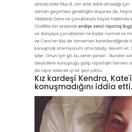
altında
Kate Plus 8,
Jon artık dahil olmadığı için.
zaman geçirmesi gerektiğini düşünse de, hayr
Yıldızlarla Dans
ve çocuklarıyla hayatı hakkında 
Özellikle biri sırasında
endişe verici röportaj
Bug
ve dünyaya çocuklarının ne kadar normal ve mu
ve Cara'nın ikisi de tamamen kenetlendiğinde b
konuşmak istemiyorum ama Mady, devam et. (Peopl
iyiler. Onun için git, bu senin şansın. ' Bundan sonra
İzleyicilerin konuştuğu garip röportajın hemen 
da rapor edecek iyi bir şeyi yoktu.
Kız kardeşi Kendra, Kate'in
konuşmadığını iddia etti