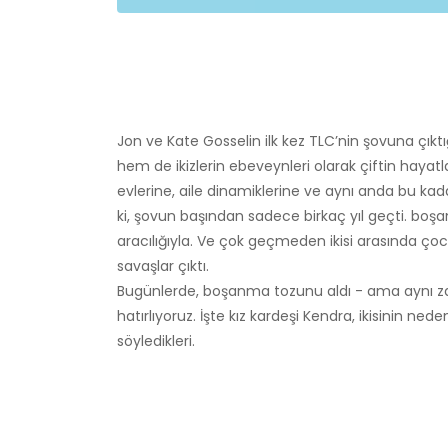
Jon ve Kate Gosselin ilk kez TLC’nin şovuna çıkt
hem de ikizlerin ebeveynleri olarak çiftin hayatl
evlerine, aile dinamiklerine ve aynı anda bu kada
ki, şovun başından sadece birkaç yıl geçti. boşan
aracılığıyla. Ve çok geçmeden ikisi arasında çocu
savaşlar çıktı.
Bugünlerde, boşanma tozunu aldı - ama aynı za
hatırlıyoruz. İşte kız kardeşi Kendra, ikisinin n
söyledikleri.