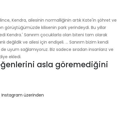
ince, Kendra, ailesinin normalliğinin artık Kate'in şöhret ve
 görüştüğümüzde kilisenin park yerindeydi. Bu yıllar
di Kendra.' Sanırım çocuklarla olan biteni tam olarak
ı değildik ve ailesi için endişeli. … Sanırım bizim kendi
iz de uyum sağlamıyoruz. Biz sadece sıradan insanlarız ve
iye ekledi.
eğenlerini asla göremediğini
n Instagram üzerinden