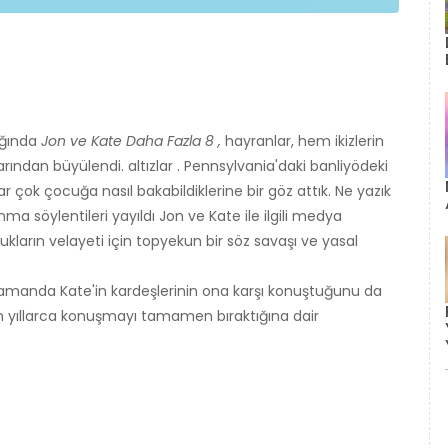
ığında
Jon ve Kate Daha Fazla 8 ,
hayranlar, hem ikizlerin
arından büyülendi. altızlar . Pennsylvania'daki banliyödeki
r çok çocuğa nasıl bakabildiklerine bir göz attık. Ne yazık
ma söylentileri yayıldı Jon ve Kate ile ilgili medya
kların velayeti için topyekun bir söz savaşı ve yasal
manda Kate'in kardeşlerinin ona karşı konuştuğunu da
eden yıllarca konuşmayı tamamen bıraktığına dair