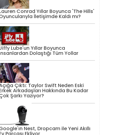
Lauren Conrad Yıllar Boyunca 'The Hills'
Oyuncularıyla İletişimde Kaldı mı?
Jiffy Lube'un Yıllar Boyunca
İnsanlardan Dolaştığı Tüm Yollar
Açığa Çıktı: Taylor Swift Neden Eski
Erkek Arkadaşları Hakkında Bu Kadar
Çok Şarkı Yazıyor?
Google'ın Nest, Dropcam ile Yeni Akıllı
Ev Parçası Ekliyor