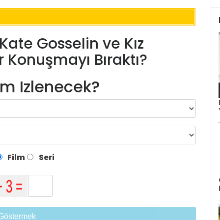
Kate Gosselin ve Kız
r Konuşmayı Bıraktı?
lm Izlenecek?
Film
Seri
Göstermek