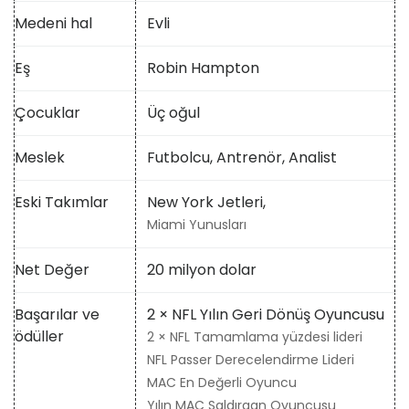
Medeni hal
Evli
Eş
Robin Hampton
Çocuklar
Üç oğul
Meslek
Futbolcu, Antrenör, Analist
Eski Takımlar
New York Jetleri,
Miami Yunusları
Net Değer
20 milyon dolar
Başarılar ve
2 × NFL Yılın Geri Dönüş Oyuncusu
ödüller
2 × NFL Tamamlama yüzdesi lideri
NFL Passer Derecelendirme Lideri
MAC En Değerli Oyuncu
Yılın MAC Saldırgan Oyuncusu