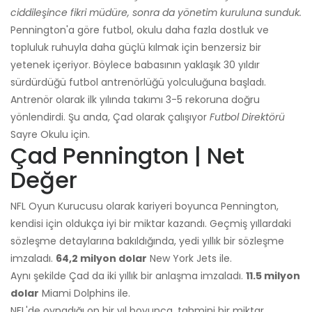
ciddileşince fikri müdüre, sonra da yönetim kuruluna sunduk.
Pennington'a göre futbol, ​​okulu daha fazla dostluk ve
topluluk ruhuyla daha güçlü kılmak için benzersiz bir
yetenek içeriyor. Böylece babasının yaklaşık 30 yıldır
sürdürdüğü futbol antrenörlüğü yolculuğuna başladı.
Antrenör olarak ilk yılında takımı 3-5 rekoruna doğru
yönlendirdi. Şu anda, Çad olarak çalışıyor
Futbol Direktörü
Sayre Okulu için.
Çad Pennington | Net
Değer
NFL Oyun Kurucusu olarak kariyeri boyunca Pennington,
kendisi için oldukça iyi bir miktar kazandı. Geçmiş yıllardaki
sözleşme detaylarına bakıldığında, yedi yıllık bir sözleşme
imzaladı.
64,2 milyon dolar
New York Jets ile.
Aynı şekilde Çad da iki yıllık bir anlaşma imzaladı.
11.5 milyon
dolar
Miami Dolphins ile.
NFL'de oynadığı on bir yıl boyunca, tahmini bir miktar