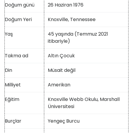
Doğum günü
26 Haziran 1976
Doğum Yeri
Knoxville, Tennessee
Yaş
45 yaşında (Temmuz 2021
itibariyle)
Takma ad
Altın Çocuk
Din
Müsait değil
Milliyet
Amerikan
Eğitim
Knoxville Webb Okulu, Marshall
Üniversitesi
Burçlar
Yengeç Burcu