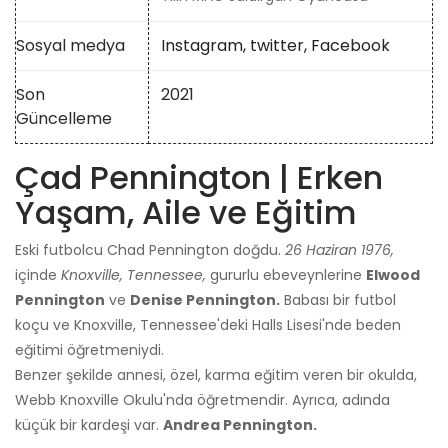
Sosyal medya
Instagram,
twitter,
Facebook
Son
2021
Güncelleme
Çad Pennington | Erken
Yaşam, Aile ve Eğitim
Eski futbolcu Chad Pennington doğdu.
26 Haziran 1976,
içinde
Knoxville, Tennessee,
gururlu ebeveynlerine
Elwood
Pennington
ve
Denise Pennington.
Babası bir futbol
koçu ve Knoxville, Tennessee'deki Halls Lisesi'nde beden
eğitimi öğretmeniydi.
Benzer şekilde annesi, özel, karma eğitim veren bir okulda,
Webb Knoxville Okulu'nda öğretmendir. Ayrıca, adında
küçük bir kardeşi var.
Andrea Pennington.