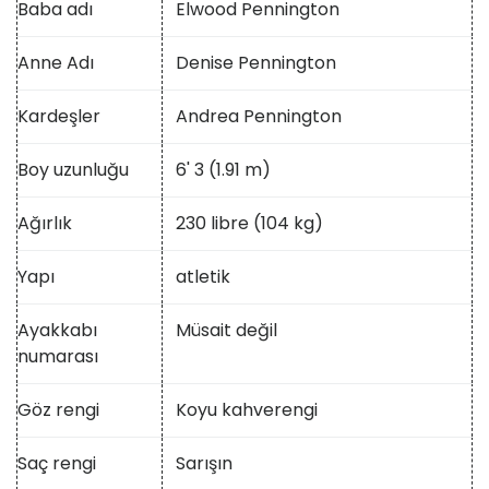
Baba adı
Elwood Pennington
Anne Adı
Denise Pennington
Kardeşler
Andrea Pennington
Boy uzunluğu
6' 3 (1.91 m)
Ağırlık
230 libre (104 kg)
Yapı
atletik
Ayakkabı
Müsait değil
numarası
Göz rengi
Koyu kahverengi
Saç rengi
Sarışın