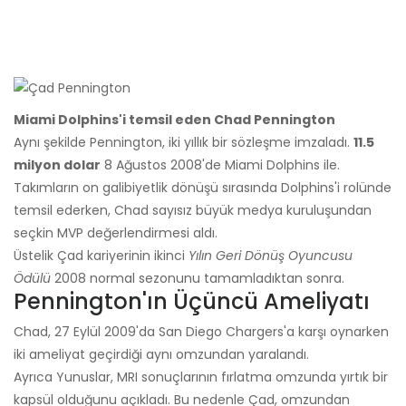
Miami Dolphins'i temsil eden Chad Pennington
Aynı şekilde Pennington, iki yıllık bir sözleşme imzaladı.
11.5
milyon dolar
8 Ağustos 2008'de Miami Dolphins ile.
Takımların on galibiyetlik dönüşü sırasında Dolphins'i rolünde
temsil ederken, Chad sayısız büyük medya kuruluşundan
seçkin MVP değerlendirmesi aldı.
Üstelik Çad kariyerinin ikinci
Yılın Geri Dönüş Oyuncusu
Ödülü
2008 normal sezonunu tamamladıktan sonra.
Pennington'ın Üçüncü Ameliyatı
Chad, 27 Eylül 2009'da San Diego Chargers'a karşı oynarken
iki ameliyat geçirdiği aynı omzundan yaralandı.
Ayrıca Yunuslar, MRI sonuçlarının fırlatma omzunda yırtık bir
kapsül olduğunu açıkladı. Bu nedenle Çad, omzundan