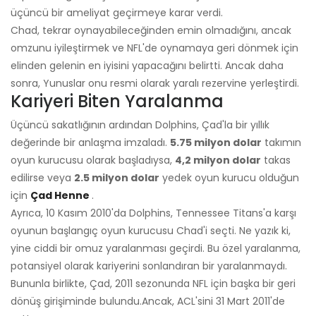
üçüncü bir ameliyat geçirmeye karar verdi.
Chad, tekrar oynayabileceğinden emin olmadığını, ancak
omzunu iyileştirmek ve NFL'de oynamaya geri dönmek için
elinden gelenin en iyisini yapacağını belirtti. Ancak daha
sonra, Yunuslar onu resmi olarak yaralı rezervine yerleştirdi.
Kariyeri Biten Yaralanma
Üçüncü sakatlığının ardından Dolphins, Çad'la bir yıllık
değerinde bir anlaşma imzaladı.
5.75 milyon dolar
takımın
oyun kurucusu olarak başladıysa,
4,2 milyon dolar
takas
edilirse veya
2.5 milyon dolar
yedek oyun kurucu olduğun
için
Çad Henne
.
Ayrıca, 10 Kasım 2010'da Dolphins, Tennessee Titans'a karşı
oyunun başlangıç ​​oyun kurucusu Chad'i seçti. Ne yazık ki,
yine ciddi bir omuz yaralanması geçirdi. Bu özel yaralanma,
potansiyel olarak kariyerini sonlandıran bir yaralanmaydı.
Bununla birlikte, Çad, 2011 sezonunda NFL için başka bir geri
dönüş girişiminde bulundu.
Ancak, ACL'sini 31 Mart 2011'de