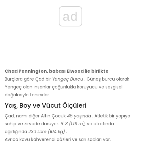
ad
Chad Pennington, babası Elwood ile birlikte
Burçlara göre Çad bir
Yengeç Burcu
. Güneş burcu olarak
Yengeç olan insanlar çoğunlukla koruyucu ve sezgisel
doğalarıyla tanınırlar.
Yaş, Boy ve Vücut Ölçüleri
Çad, namı diğer Altın Çocuk
45 yaşında
. Atletik bir yapıya
sahip ve zirvede duruyor.
6' 3 (1.91 m),
ve etrafında
ağırlığında
230 libre (104 kg)
.
Ayrıca koyu kahverengi gözleri ve sarı saçları var.