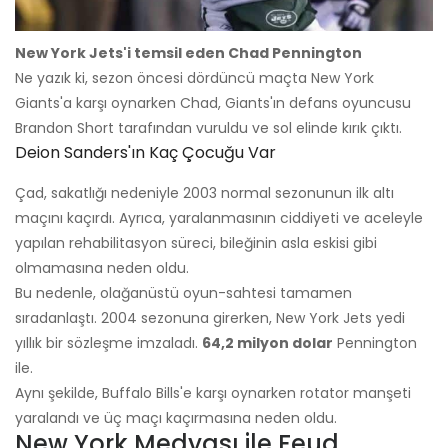
New York Jets'i temsil eden Chad Pennington
Ne yazık ki, sezon öncesi dördüncü maçta New York
Giants'a karşı oynarken Chad, Giants'ın defans oyuncusu
Brandon Short tarafından vuruldu ve sol elinde kırık çıktı.
Deion Sanders'ın Kaç Çocuğu Var
Çad, sakatlığı nedeniyle 2003 normal sezonunun ilk altı
maçını kaçırdı. Ayrıca, yaralanmasının ciddiyeti ve aceleyle
yapılan rehabilitasyon süreci, bileğinin asla eskisi gibi
olmamasına neden oldu.
Bu nedenle, olağanüstü oyun-sahtesi tamamen
sıradanlaştı. 2004 sezonuna girerken, New York Jets yedi
yıllık bir sözleşme imzaladı.
64,2 milyon dolar
Pennington
ile.
Aynı şekilde, Buffalo Bills'e karşı oynarken rotator manşeti
yaralandı ve üç maçı kaçırmasına neden oldu.
New York Medyası ile Feud