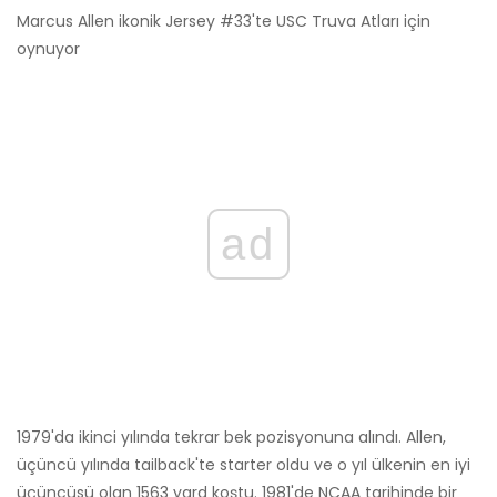
Marcus Allen ikonik Jersey #33'te USC Truva Atları için
oynuyor
ad
1979'da ikinci yılında tekrar bek pozisyonuna alındı. Allen,
üçüncü yılında tailback'te starter oldu ve o yıl ülkenin en iyi
üçüncüsü olan 1563 yard koştu. 1981'de NCAA tarihinde bir