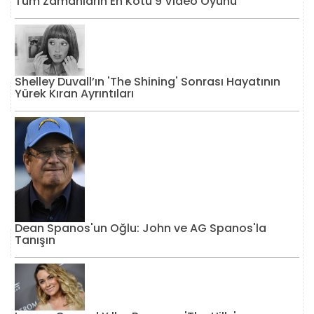
Tüm Zamanların En Kötü 9 Video Oyunu
Shelley Duvall’ın 'The Shining' Sonrası Hayatının
Yürek Kıran Ayrıntıları
Dean Spanos'un Oğlu: John ve AG Spanos'la
Tanışın