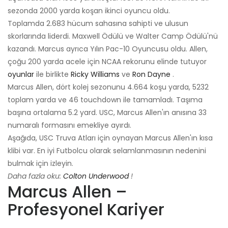
sezonda 2000 yarda koşan ikinci oyuncu oldu.
Toplamda 2.683 hücum sahasına sahipti ve ulusun
skorlarında liderdi. Maxwell Ödülü ve Walter Camp Ödülü'nü
kazandı. Marcus ayrıca Yılın Pac-10 Oyuncusu oldu. Allen,
çoğu 200 yarda acele için NCAA rekorunu elinde tutuyor
oyunlar
ile birlikte
Ricky Williams
ve
Ron Dayne
.
Marcus Allen, dört kolej sezonunu 4.664 koşu yarda, 5232
toplam yarda ve 46 touchdown ile tamamladı. Taşıma
başına ortalama 5.2 yard. USC, Marcus Allen'ın anısına 33
numaralı formasını emekliye ayırdı.
Aşağıda, USC Truva Atları için oynayan Marcus Allen'ın kısa
klibi var. En iyi Futbolcu olarak selamlanmasının nedenini
bulmak için izleyin.
Daha fazla oku:
Colton Underwood
!
Marcus Allen –
Profesyonel Kariyer