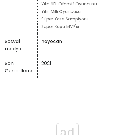
Yılın NFL Ofansif Oyuncusu
Yılın Milli Oyuncusu
Süper Kase Şampiyonu
Süper Kupa MVP'si
Sosyal
heyecan
medya
Son
2021
Güncelleme
ad