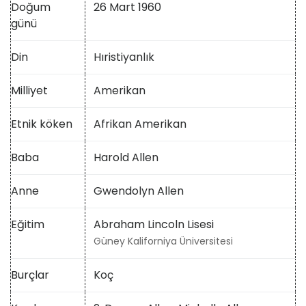
Doğum
26 Mart 1960
günü
Din
Hıristiyanlık
Milliyet
Amerikan
Etnik köken
Afrikan Amerikan
Baba
Harold Allen
Anne
Gwendolyn Allen
Eğitim
Abraham Lincoln Lisesi
Güney Kaliforniya Üniversitesi
Burçlar
Koç