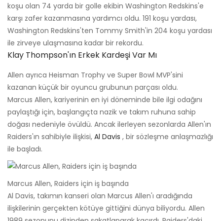
koşu olan 74 yarda bir golle ekibin Washington Redskins'e
karşı zafer kazanmasına yardımcı oldu. 191 koşu yardası,
Washington Redskins'ten Tommy Smith'in 204 koşu yardası
ile zirveye ulaşmasına kadar bir rekordu.
Klay Thompson'ın Erkek Kardeşi Var Mı
Allen ayrıca Heisman Trophy ve Super Bowl MVP'sini
kazanan küçük bir oyuncu grubunun parçası oldu.
Marcus Allen, kariyerinin en iyi döneminde bile ilgi odağını
paylaştığı için, başlangıçta nazik ve takım ruhuna sahip
doğası nedeniyle övüldü. Ancak ilerleyen sezonlarda Allen'ın
Raiders'ın sahibiyle ilişkisi,
Al Davis
, bir sözleşme anlaşmazlığı
ile başladı.
Marcus Allen, Raiders için iş başında
Al Davis, takımın kanseri olan Marcus Allen'ı aradığında
ilişkilerinin gerçekten kötüye gittiğini dünya biliyordu. Allen
1989 sezonunu dizinden sakatlanarak kaçırdı. Raiders'daki