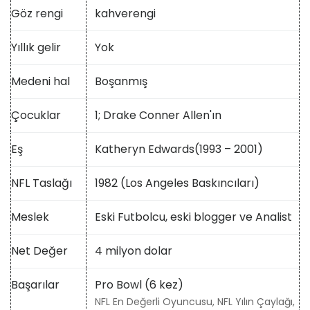
Göz rengi
kahverengi
Yıllık gelir
Yok
Medeni hal
Boşanmış
Çocuklar
1; Drake Conner Allen'ın
Eş
Katheryn Edwards(1993 – 2001)
NFL Taslağı
1982 (Los Angeles Baskıncıları)
Meslek
Eski Futbolcu, eski blogger ve Analist
Net Değer
4 milyon dolar
Başarılar
Pro Bowl (6 kez)
NFL En Değerli Oyuncusu, NFL Yılın Çaylağı,