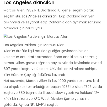
Los Angeles akıncıları
Marcus Allen, 1982 NFL Draftında 10. genel seçim olarak
seçilmiştir.
Los Angeles akıncıları
. Ekip Oakland'dan yeni
taşınmıştı ve seyahat edip California'dan ayrılmak zorunda
olmadığı için mutluydu.
Los Angeles Raiders için Marcus Allen
Allen'ın draftla ilgili hatırladığı diğer şeylerden biri de
Raiders'ın onu draft etmeden önce ona kilosunu sormuş
olması. Allen, greve rağmen çaylak yılında fevkalade oynadı.
697 yarda koştu ve Raiders AFC'deki en iyi rekora sahipti.
Yılın Hücum Çaylağı ödülünü kazandı.
Net sezonda, Marcus Allen ilk kez 1000 yarda rekorunu kırdı,
bu birçok kez tekrarladığı bir başarı. 1985'te Allen, 1795 yarda
koştu ve 380 taşımada 11 touchdown yaptı ve Raiders'ı 12-
4'lük bir rekora ve AFC West Division Şampiyonasına
götürdü. Ayrıca NFL MVP'si seçildi.