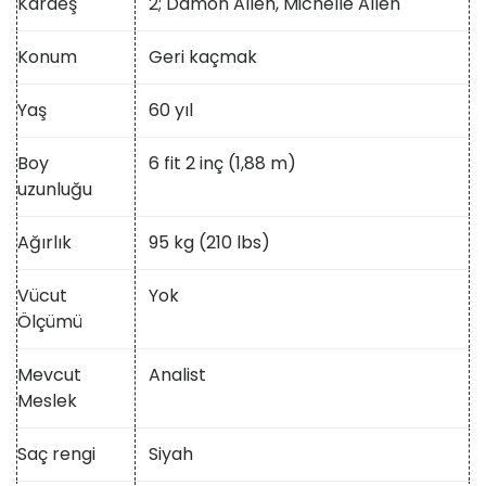
Kardeş
2; Damon Allen, Michelle Allen
Konum
Geri kaçmak
Yaş
60 yıl
Boy
6 fit 2 inç (1,88 m)
uzunluğu
Ağırlık
95 kg (210 lbs)
Vücut
Yok
Ölçümü
Mevcut
Analist
Meslek
Saç rengi
Siyah