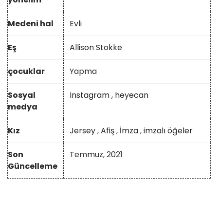
Medeni hal
Evli
Eş
Allison Stokke
çocuklar
Yapma
Sosyal
Instagram
,
heyecan
medya
Kız
Jersey
,
Afiş
,
İmza
,
imzalı öğeler
Son
Temmuz, 2021
Güncelleme