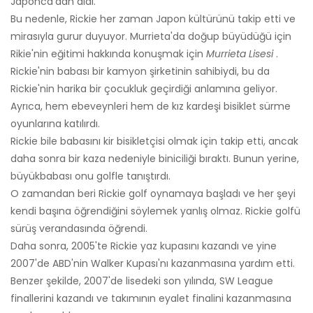
Japonca'dan aldı.
Bu nedenle, Rickie her zaman Japon kültürünü takip etti ve
mirasıyla gurur duyuyor. Murrieta'da doğup büyüdüğü için
Rikie'nin eğitimi hakkında konuşmak için
Murrieta Lisesi
.
Rickie'nin babası bir kamyon şirketinin sahibiydi, bu da
Rickie'nin harika bir çocukluk geçirdiği anlamına geliyor.
Ayrıca, hem ebeveynleri hem de kız kardeşi bisiklet sürme
oyunlarına katılırdı.
Rickie bile babasını kir bisikletçisi olmak için takip etti, ancak
daha sonra bir kaza nedeniyle biniciliği bıraktı. Bunun yerine,
büyükbabası onu golfle tanıştırdı.
O zamandan beri Rickie golf oynamaya başladı ve her şeyi
kendi başına öğrendiğini söylemek yanlış olmaz. Rickie golfü
sürüş verandasında öğrendi.
Daha sonra, 2005'te Rickie yaz kupasını kazandı ve yine
2007'de ABD'nin Walker Kupası'nı kazanmasına yardım etti.
Benzer şekilde, 2007'de lisedeki son yılında, SW League
finallerini kazandı ve takımının eyalet finalini kazanmasına