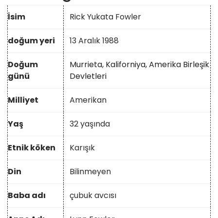
İsim
Rick Yukata Fowler
doğum yeri
13 Aralık 1988
Doğum
Murrieta, Kaliforniya, Amerika Birleşik
günü
Devletleri
Milliyet
Amerikan
Yaş
32 yaşında
Etnik köken
Karışık
Din
Bilinmeyen
Baba adı
çubuk avcısı