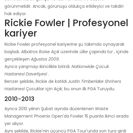
görünmelidir. Ancak, görünüşü oldukça etkileyici ve takdiri
hak ediyor.
Rickie Fowler | Profesyonel
kariyer
Rickie Fowler profesyonel kariyerine şu takımda oynayarak
başladı.
Albatros Boise Açık
üzerinde
ülke çapında tur
, içinde
gerçekleşen
Ağustos 2009.
Ayrıca yarışmayı ikincilikle bitirdi.
Nationwide Çocuk
Hastanesi Davetiyesi
.
Benzer şekilde, Rickie de katıldı
Justin Timberlake Shriners
Hastanesi
Çocuklar için Açık; bu onun ilk PGA Turuydu.
2010-2013
Ayrıca 2010 yılının Şubat ayında düzenlenen Waste
Management Phoenix Open'da Fowler 15 puanla ikinci sırada
yer alıyor.
Aynı şekilde, Rickie'nin üçüncü PGA Tour'unda son tura girdi