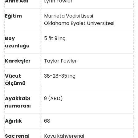
Anne Adı
Lynn Fowler
Eğitim
Murrieta Vadisi Lisesi
Oklahoma Eyalet Üniversitesi
Boy
5 fit 9 inç
uzunluğu
Kardeşler
Taylor Fowler
Vücut
38-28-35 inç
Ölçümü
Ayakkabı
9 (ABD)
numarası
Ağırlık
68
Saç rengi
Koyu kahverengi