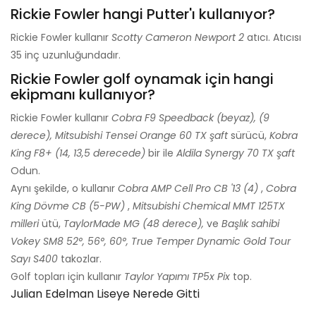
Rickie Fowler hangi Putter'ı kullanıyor?
Rickie Fowler kullanır
Scotty Cameron Newport 2
atıcı. Atıcısı
35 inç uzunluğundadır.
Rickie Fowler golf oynamak için hangi
ekipmanı kullanıyor?
Rickie Fowler kullanır
Cobra F9 Speedback (beyaz), (9
derece), Mitsubishi Tensei Orange 60 TX şaft
sürücü,
Kobra
King F8+ (14, 13,5 derecede)
bir ile
Aldila Synergy 70 TX şaft
Odun.
Aynı şekilde, o kullanır
Cobra AMP Cell Pro CB '13 (4)
,
Cobra
King Dövme CB (5-PW)
,
Mitsubishi Chemical MMT 125TX
milleri
ütü,
TaylorMade MG (48 derece),
ve
Başlık sahibi
Vokey SM8 52
°
, 56
°
, 60
°
, True Temper Dynamic Gold Tour
Sayı S400
takozlar.
Golf topları için kullanır
Taylor Yapımı TP5x Pix
top.
Julian Edelman Liseye Nerede Gitti