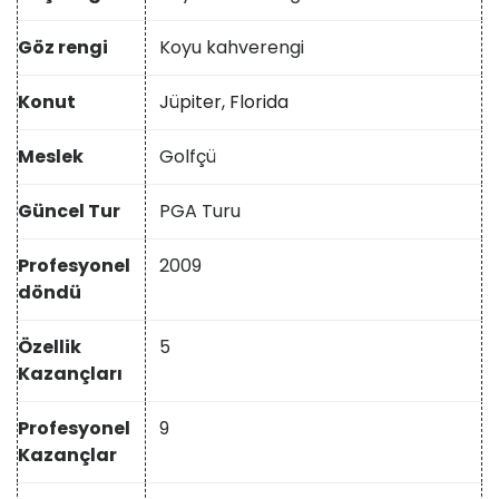
Göz rengi
Koyu kahverengi
Konut
Jüpiter, Florida
Meslek
Golfçü
Güncel Tur
PGA Turu
Profesyonel
2009
döndü
Özellik
5
Kazançları
Profesyonel
9
Kazançlar