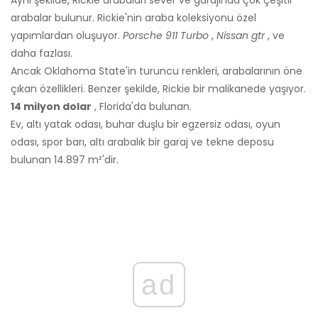
Aynı şekilde, Rickie arabaları sever ve garajında ​​çok çeşitli
arabalar bulunur. Rickie'nin araba koleksiyonu özel
yapımlardan oluşuyor.
Porsche 911 Turbo
,
Nissan gtr
, ve
daha fazlası.
Ancak Oklahoma State'in turuncu renkleri, arabalarının öne
çıkan özellikleri. Benzer şekilde, Rickie bir malikanede yaşıyor.
14 milyon dolar
, Florida'da bulunan.
Ev, altı yatak odası, buhar duşlu bir egzersiz odası, oyun
odası, spor barı, altı arabalık bir garaj ve tekne deposu
bulunan 14.897 m²'dir.
ad