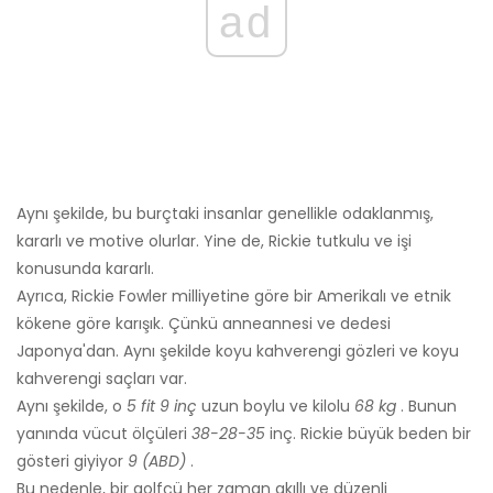
ad
Aynı şekilde, bu burçtaki insanlar genellikle odaklanmış,
kararlı ve motive olurlar. Yine de, Rickie tutkulu ve işi
konusunda kararlı.
Ayrıca, Rickie Fowler milliyetine göre bir Amerikalı ve etnik
kökene göre karışık. Çünkü anneannesi ve dedesi
Japonya'dan. Aynı şekilde koyu kahverengi gözleri ve koyu
kahverengi saçları var.
Aynı şekilde, o
5 fit 9 inç
uzun boylu ve kilolu
68 kg
. Bunun
yanında vücut ölçüleri
38-28-35
inç. Rickie büyük beden bir
gösteri giyiyor
9 (ABD)
.
Bu nedenle, bir golfçü her zaman akıllı ve düzenli