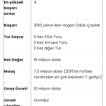
En yüksek
4
başarı
sırası
Başarı
2010 yılının Ben Hogan Ödülü Çaylak
Tur Sayısı
5 kez PGA Turu
2 Kez Avrupa Turu
2 Kez diğer Tur
Net Değer
18 milyon dolar
Maaş
7,3 milyon dolar (2015'te Forbes
tarafından en çok kazanan 7. golfçü)
Onay Ücreti
10 milyon dolar
cinsel
Dümdüz
yönelim