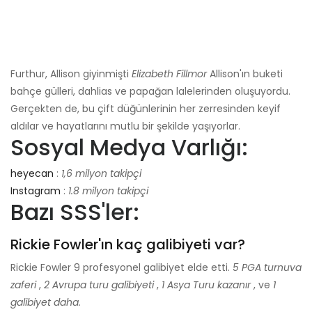
Furthur, Allison giyinmişti
Elizabeth Fillmor
Allison'ın buketi
bahçe gülleri, dahlias ve papağan lalelerinden oluşuyordu.
Gerçekten de, bu çift düğünlerinin her zerresinden keyif
aldılar ve hayatlarını mutlu bir şekilde yaşıyorlar.
Sosyal Medya Varlığı:
heyecan
:
1,6 milyon takipçi
Instagram
:
1.8 milyon takipçi
Bazı SSS'ler:
Rickie Fowler'ın kaç galibiyeti var?
Rickie Fowler 9 profesyonel galibiyet elde etti.
5 PGA turnuva
zaferi
,
2 Avrupa turu galibiyeti
,
1 Asya Turu kazanır
, ve
1
galibiyet daha.