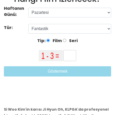
Haftanın
Günü:
Tür:
Tip:
Film
Seri
Göstermek
Si Woo Kim'in karısı Ji Hyun Oh, KLPGA'da profesyonel