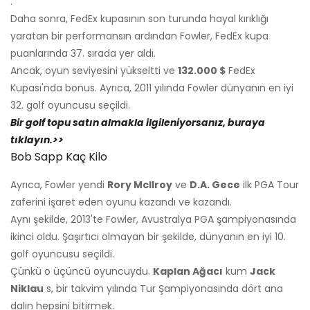
.
Daha sonra, FedEx kupasının son turunda hayal kırıklığı
yaratan bir performansın ardından Fowler, FedEx kupa
puanlarında 37. sırada yer aldı.
Ancak, oyun seviyesini yükseltti ve
132.000 $
FedEx
Kupası'nda bonus. Ayrıca, 2011 yılında Fowler dünyanın en iyi
32. golf oyuncusu seçildi.
Bir golf topu satın almakla ilgileniyorsanız, buraya
tıklayın.>>
Bob Sapp Kaç Kilo
Ayrıca, Fowler yendi
Rory McIlroy
ve
D.A. Gece
ilk PGA Tour
zaferini işaret eden oyunu kazandı ve kazandı.
Aynı şekilde, 2013'te Fowler, Avustralya PGA şampiyonasında
ikinci oldu. Şaşırtıcı olmayan bir şekilde, dünyanın en iyi 10.
golf oyuncusu seçildi.
Çünkü o üçüncü oyuncuydu.
Kaplan Ağacı
kum
Jack
Niklau
s, bir takvim yılında Tur Şampiyonasında dört ana
dalın hepsini bitirmek.