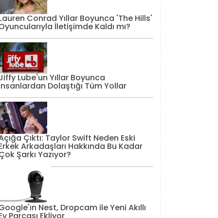
Lauren Conrad Yıllar Boyunca 'The Hills'
Oyuncularıyla İletişimde Kaldı mı?
Jiffy Lube'un Yıllar Boyunca
İnsanlardan Dolaştığı Tüm Yollar
Açığa Çıktı: Taylor Swift Neden Eski
Erkek Arkadaşları Hakkında Bu Kadar
Çok Şarkı Yazıyor?
Google'ın Nest, Dropcam ile Yeni Akıllı
Ev Parçası Ekliyor