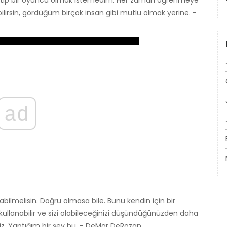
u tip bir oyuncu olmak istemedim. Her zaman öğrenmeye
 bilirsin, gördüğüm birçok insan gibi mutlu olmak yerine. -
ad
labilmelisin. Doğru olmasa bile. Bunu kendin için bir
 kullanabilir ve sizi olabileceğinizi düşündüğünüzden daha
iniz. Yaptığım bir şey bu. - DeMar DeRozan