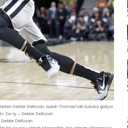
rlarken DeMar DeRozan, Isaiah Thomas'taki kulvara gidiyor.
sin. Zor iş.― DeMar DeRozan
 - DeMar DeRozan