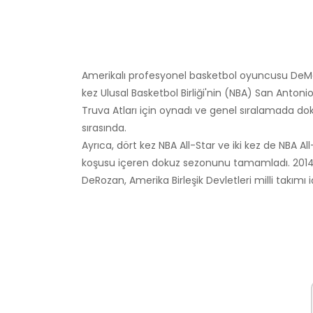
Amerikalı profesyonel basketbol oyuncusu DeMar 
kez Ulusal Basketbol Birliği'nin (NBA) San Anton
Truva Atları için oynadı ve genel sıralamada do
sırasında.
Ayrıca, dört kez NBA All-Star ve iki kez de NBA All
koşusu içeren dokuz sezonunu tamamladı. 201
DeRozan, Amerika Birleşik Devletleri milli takımı 