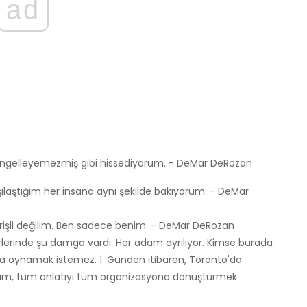
ad
ngelleyemezmiş gibi hissediyorum. - DeMar DeRozan
laştığım her insana aynı şekilde bakıyorum. - DeMar
işli değilim. Ben sadece benim. - DeMar DeRozan
erlerinde şu damga vardı: Her adam ayrılıyor. Kimse burada
'da oynamak istemez. 1. Günden itibaren, Toronto'da
ım, tüm anlatıyı tüm organizasyona dönüştürmek