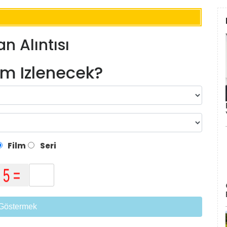
n Alıntısı
lm Izlenecek?
Film
Seri
Göstermek