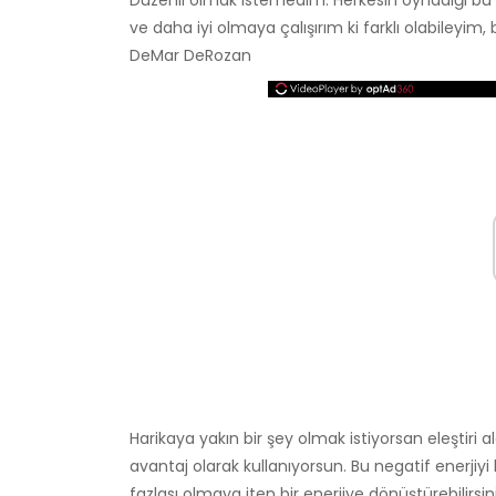
Düzenli olmak istemedim. Herkesin oynadığı b
ve daha iyi olmaya çalışırım ki farklı olabileyim,
DeMar DeRozan
Harikaya yakın bir şey olmak istiyorsan eleştiri a
avantaj olarak kullanıyorsun. Bu negatif enerjiyi
fazlası olmaya iten bir enerjiye dönüştürebilirs