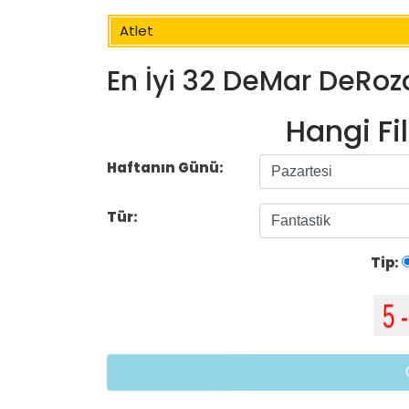
Atlet
En İyi 32 DeMar DeRoza
Hangi Fi
Haftanın Günü:
Tür:
Tip: