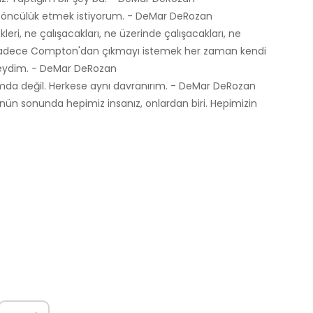
uma öncülük etmek istiyorum. - DeMar DeRozan
ri, ne çalışacakları, ne üzerinde çalışacakları, ne
de sadece Compton'dan çıkmayı istemek her zaman kendi
eydim. - DeMar DeRozan
umda değil. Herkese aynı davranırım. - DeMar DeRozan
nün sonunda hepimiz insanız, onlardan biri. Hepimizin