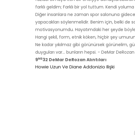
farklı geldim; Farklı bir yol tuttum. Kendi yol
Diğer insanlara ne zaman spor salonuna gidecekle
yapacakları söylenmelidir. Benim için, belki 
motivasyonumdu. Hayatımdaki her şeyde böyl
Hangi şekil, form, etnik köken, hiçbir şey umur
Ne kadar yıkılmaz gibi görünürsek görünelim, gü
duyguları var… bunların hepsi. - DeMar DeRozan
NS
9
32 DeMar DeRozan Alıntıları
Howie Uzun Ve Diane Addonizio Ilişki