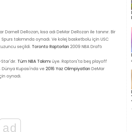
Darnell DeRozan, kısa adı DeMar DeRozan ile tanınır. Bir
io Spurs takımında oynadı. Ve kolej basketbolu için USC
kuzuncu seçildi.
Toronto Raptorları
2009 NBA Draftı
-Star'dır.
Tüm NBA Takımı
üye. Raptors'ta beş playoff
4 Dünya Kupası'nda ve
2016 Yaz Olimpiyatları
DeMar
için oynadı.
ad